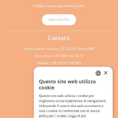
Il miglior prezzo garantito online!
PRENOTA ORA
Contatti
Piazza Sidney Sonnino 25, 00153 Roma (RM)
Reception: +39 0645 42 96 47
Mobile: +39 393 97 94 280
Mobile: +39 393 97 94 281
×
info@atrasteveredame.it
Questo sito web utilizza
ITALIAN
P. IVA 11911481007
cookie
CIN: IT058091B4FMHRR4Z4
ENGLISH
Questo sito web utilizza i cookie per
Link importanti
migliorare la tua esperienza di navigazione.
Utilizzando il nostro sito web acconsenti a
Prenotazione diretta
tutti i cookie in conformità con la nostra
policy per i cookie.
Leggi di più
Privacy & Cookie Policy