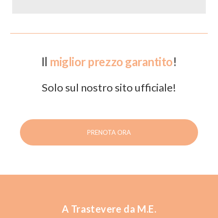
Il
miglior prezzo garantito
!
Solo sul nostro sito ufficiale!
PRENOTA ORA
A Trastevere da M.E.